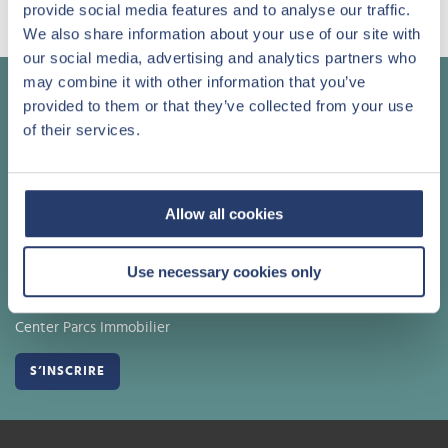
provide social media features and to analyse our traffic.
PLUS D'INFORMATIONS
We also share information about your use of our site with
our social media, advertising and analytics partners who
may combine it with other information that you’ve
Appelez un de nos conseillers
provided to them or that they’ve collected from your use
of their services.
+32 (0)11 61 63 00
Allow all cookies
Notre newsletter
Use necessary cookies only
Je souhaite recevoir par e-mail des informations sur
Center Parcs Immobilier