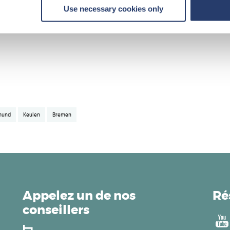
Use necessary cookies only
événements ou en savoir plus sur nos opportunités, n'hésitez pas à cont
mund
Keulen
Bremen
Appelez un de nos
Ré
conseillers