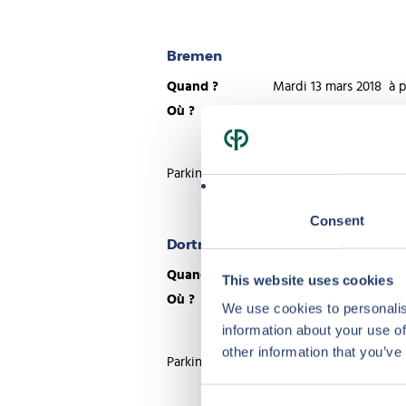
Bremen
Quand ?
Mardi 13 mars 2018 à par
Où ?
Dorint Park Hotel Bre
Bürgerpark, 28209 Bre
Parking gratuit à l’hôtel
Consent
Dortmund
Quand ?
Mardi 20 mars 2018 à part
This website uses cookies
Où ?
Radisson Blu Hotel Dor
We use cookies to personalis
An der Buschmühle 1, 4413
information about your use of
other information that you’ve
Parking gratuit à l’hôtel