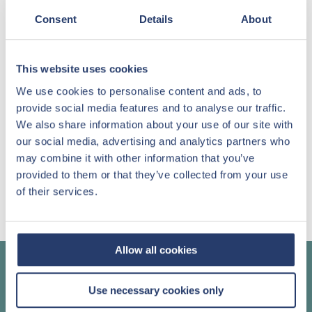
Consent
Details
About
PLUS D'INFORMATIONS
This website uses cookies
We use cookies to personalise content and ads, to
provide social media features and to analyse our traffic.
En savoir plus ?
We also share information about your use of our site with
our social media, advertising and analytics partners who
may combine it with other information that you’ve
PROJETS À VENDRE
provided to them or that they’ve collected from your use
of their services.
OFFRE
Allow all cookies
Appelez un de nos conseillers
Use necessary cookies only
+32 (0)11 61 63 00