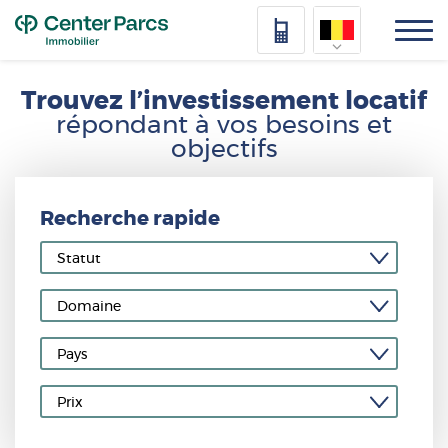
Top
Nederlands
Trouvez l’investissement locatif
répondant à vos besoins et
Deutsch
objectifs
Français
Nos
Vlaams
biens
Recherche rapide
revente