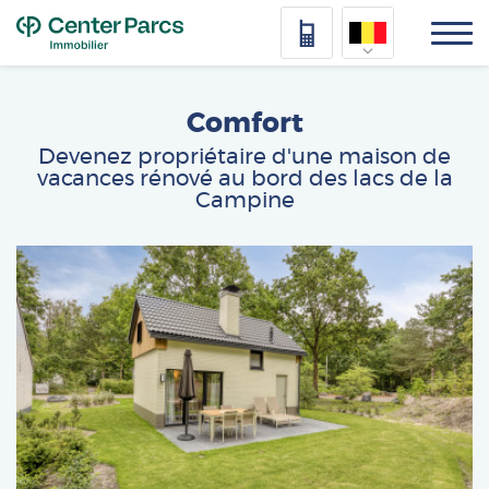
Top
Nederlands
Comfort
Deutsch
Devenez propriétaire d'une maison de
vacances rénové au bord des lacs de la
Français
Campine
Vlaams
Afbeelding