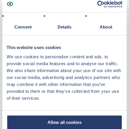
PLUS D’INFORMATIONS
Center Parcs
Consent
Details
About
Center Parcs Immobilier vous propose un moyen sûr et sans
souci d'investir dans une résidence de tourisme avec des
This website uses cookies
revenus locatifs garantis. Depuis plus de 50 ans, le Groupe
We use cookies to personalise content and ads, to
Pierre & Vacances-Center Parcs est le leader européen des
provide social media features and to analyse our traffic.
résidences de tourisme.
We also share information about your use of our site with
PLUS D’INFORMATIONS
our social media, advertising and analytics partners who
may combine it with other information that you’ve
provided to them or that they’ve collected from your use
of their services.
En savoir plus
Plattegrond
Bent u geïnteresseerd en wilt u meer informatie over
Allow all cookies
investeren in vastgoed? Vul dan het contactformulier in of