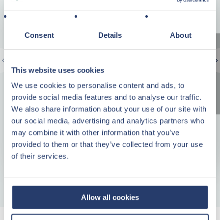
Consent
Details
About
VENDU
This website uses cookies
Prix de vente HT
We use cookies to personalise content and ads, to
290 000,- €
provide social media features and to analyse our traffic.
Mobilier inclus / Hors TVA et frais d'acquisition
We also share information about your use of our site with
Cottage Premium 6 personnes
our social media, advertising and analytics partners who
Pièce(s) : 4
may combine it with other information that you’ve
provided to them or that they’ve collected from your use
Surface : 70 m²
of their services.
Allow all cookies