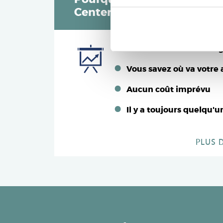
Center Parcs ?
Un investissement tang
Vous savez où va votre 
Aucun coût imprévu
Il y a toujours quelqu'
PLUS 