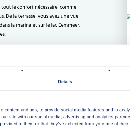
 tout le confort nécessaire, comme
s. De la terrasse, vous avez une vue
dans la marina et sur le lac Eemmeer,
es.
ressants en tant que bien immobilier
ter Parcs. Avec le domaine 5 birdies
mbreuses commodités, tous les
ation élevé.
Details
e content and ads, to provide social media features and to analy
 our site with our social media, advertising and analytics partn
 provided to them or that they’ve collected from your use of their
mmobilier