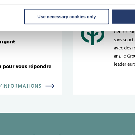
Center Parcs
Use necessary cookies only
ible
Center Par
sans souci
argent
avec des r
ans, le Gr
leader eur
un pour vous répondre
D’INFORMATIONS