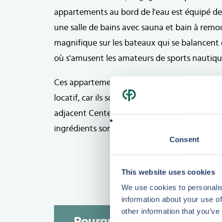
appartements au bord de l'eau est équipé de
une salle de bains avec sauna et bain à remou
magnifique sur les bateaux qui se balancent 
où s'amusent les amateurs de sports nautiqu
Ces appartements sont particulièrement inté
locatif, car ils sont loués à long terme à Cen
adjacent Center Parcs De Eemhof, et ses no
ingrédients sont réunis pour un taux d'occup
Consent
This website uses cookies
We use cookies to personalis
information about your use of
other information that you’ve
Pourquoi investir dans l'i