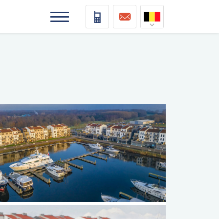
Nederlands
Deutsch
Français
Vlaams
elding
elding