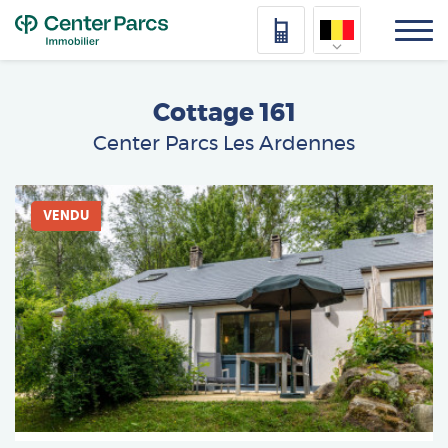
Top
Nederlands
Cottage 161
Deutsch
Center Parcs Les Ardennes
Français
Afbeelding
Vlaams
VENDU