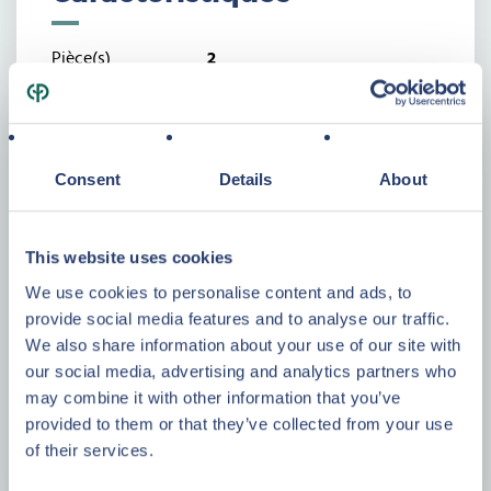
Pièce(s)
2
Surface habitable
40 m²
Chambre(s)
1
Salle(s) de bain/eau
0/1
Consent
Details
About
Label énergétique
G
Code unique
20160628010974
certificat PEB
This website uses cookies
Consommation
649
We use cookies to personalise content and ads, to
spécifique d'énergie
provide social media features and to analyse our traffic.
primaire
We also share information about your use of our site with
(kWh/m².an)
our social media, advertising and analytics partners who
Consommation
35 605
may combine it with other information that you’ve
provided to them or that they’ve collected from your use
théorique totale
Plattegrond
of their services.
d'énergie primaire
Plan
(kWh/an)