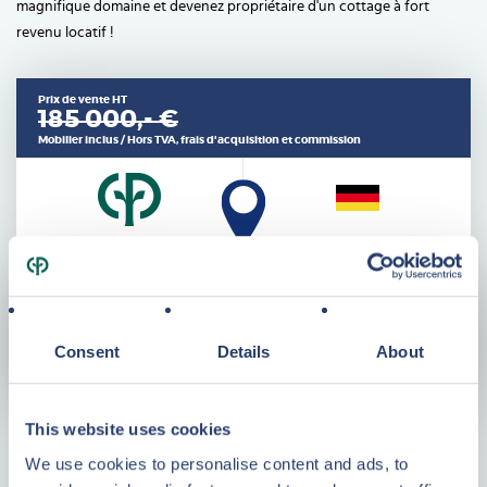
magnifique domaine et devenez propriétaire d'un cottage à fort
revenu locatif !
Prix de vente HT
185 000,- €
Mobilier inclus / Hors TVA, frais d'acquisition et commission
Caractéristiques
Consent
Details
About
This website uses cookies
Pourquoi investir dans l'immobilier
We use cookies to personalise content and ads, to
Center Parcs ?