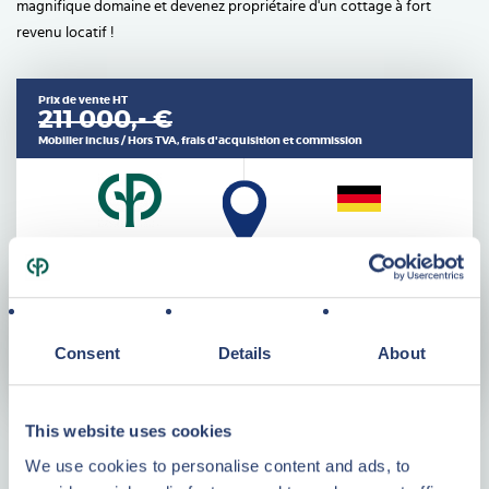
magnifique domaine et devenez propriétaire d'un cottage à fort
revenu locatif !
Prix de vente HT
211 000,- €
Mobilier inclus / Hors TVA, frais d'acquisition et commission
Caractéristiques
Consent
Details
About
This website uses cookies
Pourquoi investir dans l'immobilier
We use cookies to personalise content and ads, to
Center Parcs ?