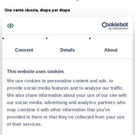
Une vente réussie, étape par étape
Lors du premier contact, nous abordons ensemble l’estimation de
votre bien et vous apportons des conseils sur le prix demandé. Aussi,
les tarifs, coûts et conditions n’auront plus de secrets pour vous.
Après accord, nous rédigeons le mandat de vente.
Consent
Details
About
Pour la promotion de votre bien, nous préparons une brochure
numérique, ainsi qu’une annonce et les mettons en ligne sur notre
site Internet. Votre bien est aussi présenté via notre newsletter aux
This website uses cookies
acquéreurs potentiels.
We use cookies to personalise content and ads, to
Vous bénéficiez de notre accompagnement durant tout le
provide social media features and to analyse our traffic.
processus de revente : organisation des visites, négociation en
We also share information about your use of our site with
étroite concertation avec vous, suivi administratif, ….
our social media, advertising and analytics partners who
Les principaux avantages
may combine it with other information that you’ve
provided to them or that they’ve collected from your use
Votre bien est mis en vente dans trois pays : l’Allemagne, la
of their services.
Belgique et les Pays-Bas