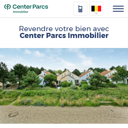
Top
Nederlands
Revendre votre bien avec
Center Parcs Immobilier
Deutsch
Français
Afbeelding
Vlaams