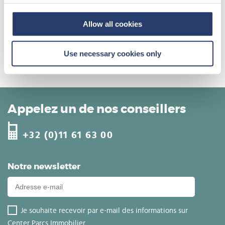
Une base de données de plus de 80 000 acheteurs potentiels
Un accompagnement dédié dans votre démarche
Allow all cookies
Vous souhaitez en savoir plus sur nos opportunités d’investissement ?
Découvre notre offre revente
ici
.
Use necessary cookies only
N'hésitez pas à nous contacter pour en savoir plus!
Appelez un de nos conseillers
+32 (0)11 61 63 00
Notre newsletter
Je souhaite recevoir par e-mail des informations sur
Center Parcs Immobilier