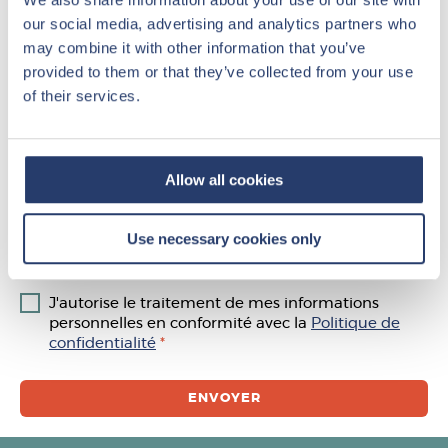
our social media, advertising and analytics partners who
may combine it with other information that you’ve
provided to them or that they’ve collected from your use
Date de rendez-vous
of their services.
Comment avez-vous été informé(e) de ce projet ?
Allow all cookies
Use necessary cookies only
Abonnez-vous à la newsletter
J'autorise le traitement de mes informations
personnelles en conformité avec la
Politique de
confidentialité