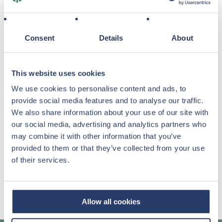
Rue
Consent
Details
About
Ville
This website uses cookies
Comment avez-vous été informé(e) de ce projet ?
We use cookies to personalise content and ads, to
provide social media features and to analyse our traffic.
We also share information about your use of our site with
our social media, advertising and analytics partners who
Abonnez-vous à la newsletter
may combine it with other information that you’ve
provided to them or that they’ve collected from your use
J'autorise le traitement de mes informations
of their services.
personnelles en conformité avec la
Politique de
confidentialité
Allow all cookies