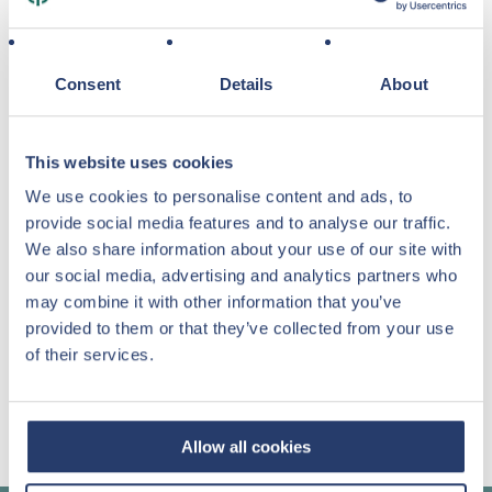
Rue
Consent
Details
About
Ville
This website uses cookies
Comment avez-vous été informé(e) de ce projet ?
We use cookies to personalise content and ads, to
provide social media features and to analyse our traffic.
We also share information about your use of our site with
our social media, advertising and analytics partners who
Abonnez-vous à la newsletter
may combine it with other information that you’ve
provided to them or that they’ve collected from your use
J'autorise le traitement de mes informations
of their services.
personnelles en conformité avec la
Politique de
confidentialité
Allow all cookies