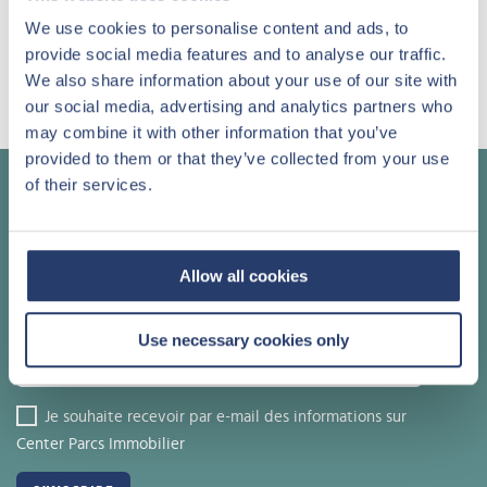
J'autorise le traitement de mes informations
personnelles en conformité avec la
Politique de
We use cookies to personalise content and ads, to
confidentialité
provide social media features and to analyse our traffic.
We also share information about your use of our site with
our social media, advertising and analytics partners who
may combine it with other information that you’ve
provided to them or that they’ve collected from your use
of their services.
Appelez un de nos conseillers
+32 (0)11 61 63 00
Allow all cookies
Notre newsletter
Use necessary cookies only
Je souhaite recevoir par e-mail des informations sur
Center Parcs Immobilier