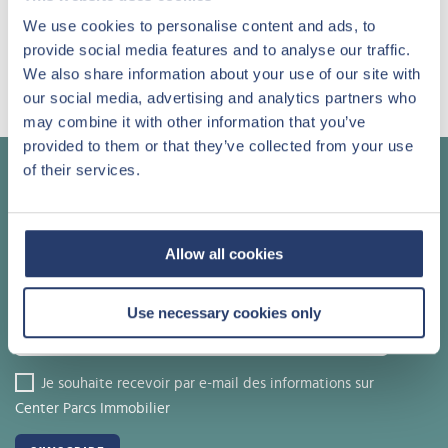
J'autorise le traitement de mes informations
personnelles en conformité avec la
Politique de
We use cookies to personalise content and ads, to
confidentialité
provide social media features and to analyse our traffic.
We also share information about your use of our site with
our social media, advertising and analytics partners who
may combine it with other information that you’ve
provided to them or that they’ve collected from your use
of their services.
Appelez un de nos conseillers
+32 (0)11 61 63 00
Allow all cookies
Notre newsletter
Use necessary cookies only
Je souhaite recevoir par e-mail des informations sur
Center Parcs Immobilier